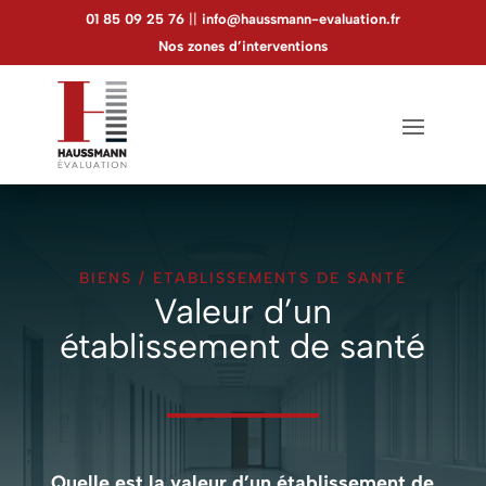
Panneau de gestion des cookies
01 85 09 25 76
||
info@haussmann-evaluation.fr
Nos zones d’interventions
BIENS
/
ETABLISSEMENTS DE SANTÉ
Valeur d’un
établissement de santé
Quelle est la valeur d’un établissement de