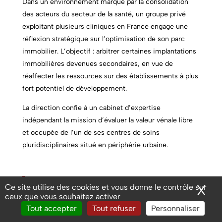
Dans un environnement marqué par la consolidation
des acteurs du secteur de la santé, un groupe privé
exploitant plusieurs cliniques en France engage une
réflexion stratégique sur l’optimisation de son parc
immobilier. L’objectif : arbitrer certaines implantations
immobilières devenues secondaires, en vue de
réaffecter les ressources sur des établissements à plus
fort potentiel de développement.
La direction confie à un cabinet d’expertise
indépendant la mission d’évaluer la valeur vénale libre
et occupée de l’un de ses centres de soins
pluridisciplinaires situé en périphérie urbaine.
Objectifs de l’expertise
X
Ma
Ce site utilise des cookies et vous donne le contrôle sur
immobilière
ceux que vous souhaitez activer
Tout accepter
Tout refuser
Personnaliser