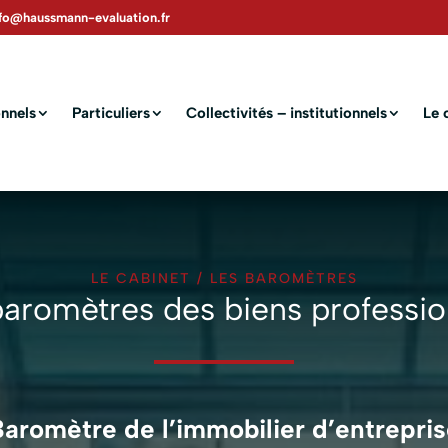
nfo@haussmann-evaluation.fr
nnels
Particuliers
Collectivités – institutionnels
Le 
LE CABINET
/
LES BAROMÈTRES
baromètres des biens professio
aromètre de l’immobilier d’entrepri