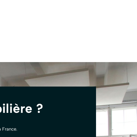
lière ?
a France.