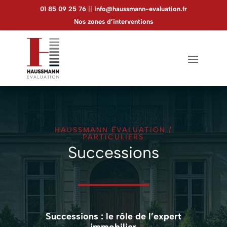
Panneau de gestion des cookies
01 85 09 25 76
||
info@haussmann-evaluation.fr
Nos zones d’interventions
HAUSSMANN ÉVALUATION
/
PARTICULIERS
Successions
Successions : le rôle de l’expert