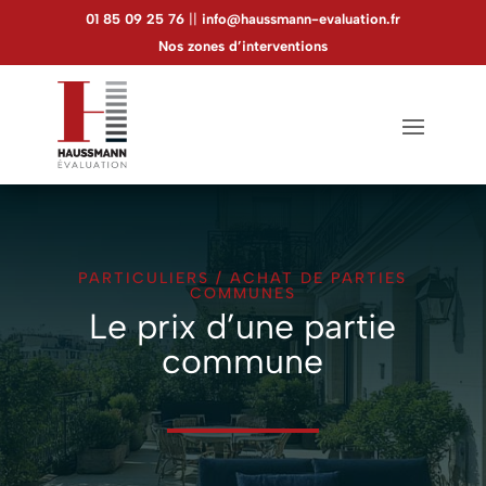
Panneau de gestion des cookies
01 85 09 25 76
||
info@haussmann-evaluation.fr
Nos zones d’interventions
PARTICULIERS
/
ACHAT DE PARTIES
COMMUNES
Le prix d’une partie
commune