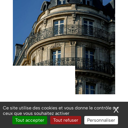
POURQUOI CHOISIR HAUSSMANN
X
Ma
Ce site utilise des cookies et vous donne le contrôle sur
ceux que vous souhaitez activer
Pour votre expertise
Tout accepter
Tout refuser
Personnaliser