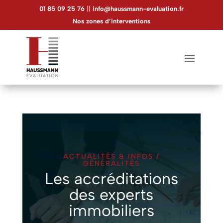
Panneau de gestion des cookies
01 85 09 25 76
||
info@haussmann-evaluation.fr
Nos zones d’interventions
ACTUALITÉS & INFOS /
GÉNÉRALITÉS
Les accréditations
des experts
immobiliers