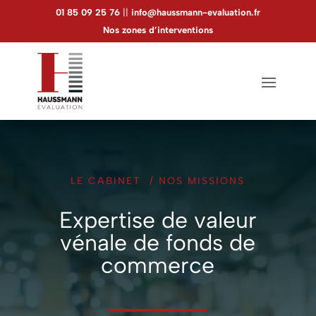
Panneau de gestion des cookies
01 85 09 25 76
||
info@haussmann-evaluation.fr
Nos zones d’interventions
LE CABINET
/
NOS MISSIONS
Expertise de valeur
vénale de fonds de
commerce