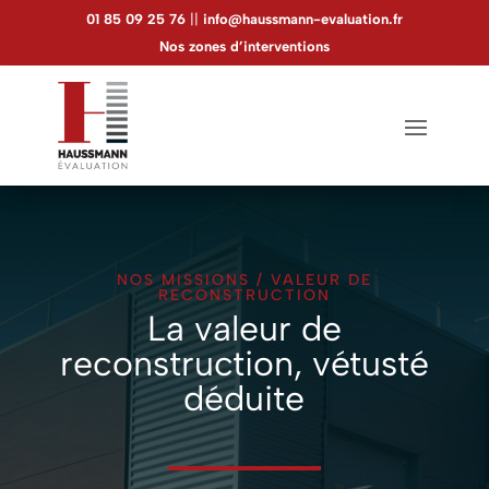
Panneau de gestion des cookies
01 85 09 25 76
||
info@haussmann-evaluation.fr
Nos zones d’interventions
NOS MISSIONS
/
VALEUR DE
RECONSTRUCTION
La valeur de
reconstruction, vétusté
déduite