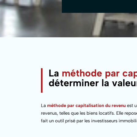
La
méthode par capi
déterminer la vale
La
méthode par capitalisation du revenu
est u
revenus, telles que les biens locatifs. Elle rep
fait un outil prisé par les investisseurs immobili