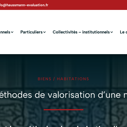
nfo@haussmann-evaluation.fr
nnels
Particuliers
Collectivités – institutionnels
Le 
BIENS
/
HABITATIONS
éthodes de valorisation d’une 