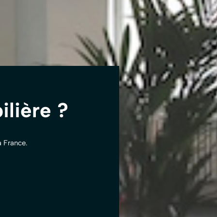
lière ?
a France.