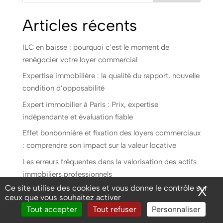
Articles récents
ILC en baisse : pourquoi c’est le moment de
renégocier votre loyer commercial
Expertise immobilière : la qualité du rapport, nouvelle
condition d’opposabilité
Expert immobilier à Paris : Prix, expertise
indépendante et évaluation fiable
Effet bonbonnière et fixation des loyers commerciaux
: comprendre son impact sur la valeur locative
Les erreurs fréquentes dans la valorisation des actifs
immobiliers professionnels
X
Ma
Ce site utilise des cookies et vous donne le contrôle sur
Comment déterminer la valeur d’un actif immobilier
ceux que vous souhaitez activer
professionnel en 2026 ?
Tout accepter
Tout refuser
Personnaliser
Expertise immobilière à Paris : évaluation de parties