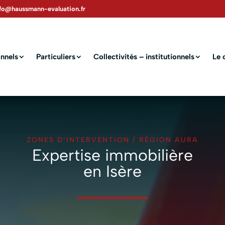
nfo@haussmann-evaluation.fr
nnels
Particuliers
Collectivités – institutionnels
Le 
ZONES D’INTERVENTION
/
RÉGION AURA
Expertise immobilière
en Isère